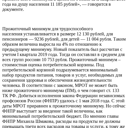
года на душу населения 11 185 рублей», — говорится в
документе.
Прожиточный минимум для трудоспособного
населения устанавливается в размере 12 130 рублей, для
пенсионеров — 9236 рублей, для детей — 11 004 рубля. Таким
образом величина выросла на 4% по отношению к
предыдущему минимуму. Новый показатель был рассчитан с
учетом I квартала 2019 года. Тогда он составлял в среднем для
всех групп россиян 10 753 рубля. Прожиточный минимум –
стоимостная оценка потребительской корзины. Под
потребительской корзиной подразумевается минимальный
набор продуктов питания, товаров и услуг, необходимых для
сохранения здоровья и обеспечения жизнедеятельности
человека. В соответствии с законом, МРОТ не может быть
ниже прожиточного минимума (ПМ), о чем говорит ст. 133
ТК РФ. Добиться исполнения закона Федерации независимых
профсоюзов России (ФНПР) удалось с 1 мая 2018 года. С этой
даты МРОТ приравнен к прожиточному минимуму. Но сейчас
ФНПР выступает за введение такой величины, как
минимальный потребительский бюджет. По мнению главы
ФНПР Михаила Шмакова, расходы на продукты не должны
превышать трети всех расходов на товары и услуги, к тому же