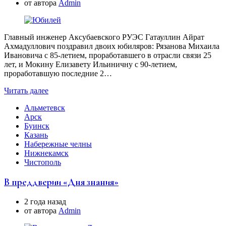
от автора
Аdmin
Главный инженер Аксубаевского РУЭС Гатауллин Айрат
Ахмадуллович поздравил двоих юбиляров: Рязанова Михаила
Ивановича с 85-летием, проработавшего в отрасли связи 25
лет, и Мокину Елизавету Ильиничну с 90-летием,
проработавшую последние 2…
Читать далее
Альметевск
Арск
Буинск
Казань
Набережные челны
Нижнекамск
Чистополь
В преддверии «Дня знания»
2 года назад
от автора
Аdmin