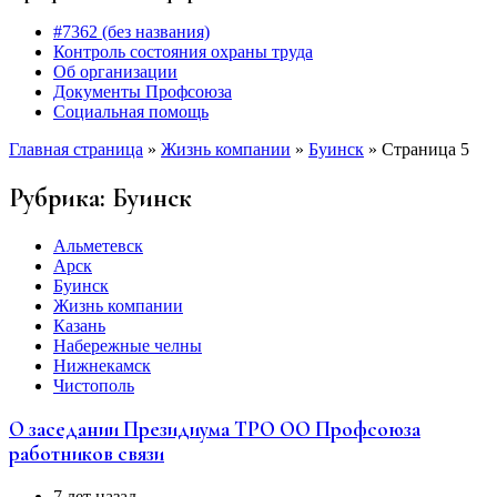
#7362 (без названия)
Контроль состояния охраны труда
Об организации
Документы Профсоюза
Социальная помощь
Главная страница
»
Жизнь компании
»
Буинск
»
Страница 5
Рубрика:
Буинск
Альметевск
Арск
Буинск
Жизнь компании
Казань
Набережные челны
Нижнекамск
Чистополь
О заседании Президиума ТРО ОО Профсоюза
работников связи
7 лет назад