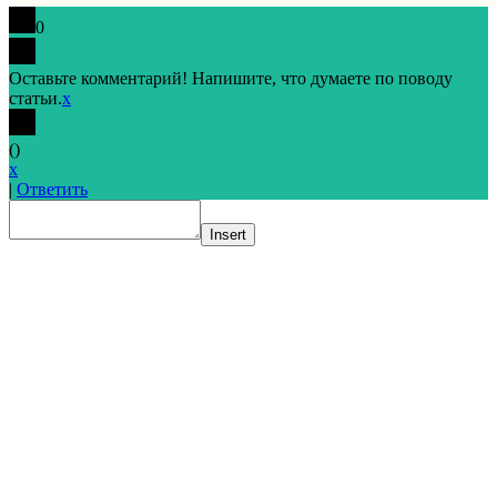
0
Оставьте комментарий! Напишите, что думаете по поводу
статьи.
x
(
)
x
|
Ответить
Insert